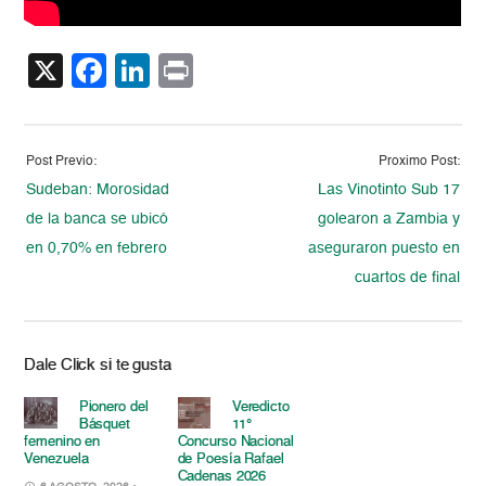
X
Facebook
LinkedIn
Print
Post Previo:
Proximo Post:
Sudeban: Morosidad
Las Vinotinto Sub 17
de la banca se ubicó
golearon a Zambia y
en 0,70% en febrero
aseguraron puesto en
cuartos de final
Dale Click si te gusta
Pionero del
Veredicto
Básquet
11°
femenino en
Concurso Nacional
Venezuela
de Poesía Rafael
Cadenas 2026