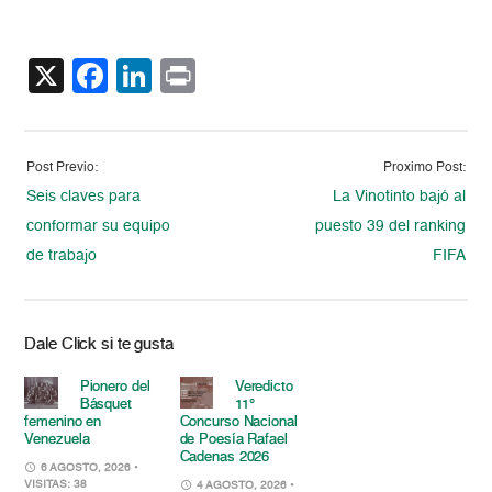
X
Facebook
LinkedIn
Print
Post Previo:
Proximo Post:
Seis claves para
La Vinotinto bajó al
conformar su equipo
puesto 39 del ranking
de trabajo
FIFA
Dale Click si te gusta
Pionero del
Veredicto
Básquet
11°
femenino en
Concurso Nacional
Venezuela
de Poesía Rafael
Cadenas 2026
6 AGOSTO, 2026
•
VISITAS: 38
4 AGOSTO, 2026
•