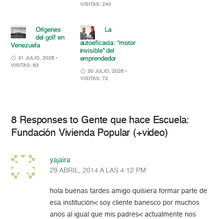
VISITAS: 240
Orígenes
La
del golf en
autoeficacia: “motor
Venezuela
invisible” del
emprendedor
31 JULIO, 2026
•
VISITAS: 63
30 JULIO, 2026
•
VISITAS: 72
8 Responses to Gente que hace Escuela:
Fundación Vivienda Popular (+video)
yajaira
29 ABRIL, 2014 A LAS 4:12 PM
hola buenas tardes amigo quisiera formar parte de
esa institución< soy cliente banesco por muchos
anos al igual que mis padres< actualmente nos