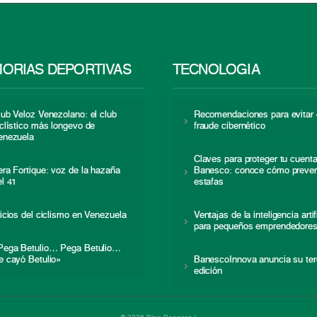
ORIAS DEPORTIVAS
TECNOLOGÍA
lub Veloz Venezolano: el club
Recomendaciones para evitar 
iclístico más longevo de
fraude cibernético
enezuela
Claves para proteger tu cuent
era Fortique: voz de la hazaña
Banesco: conoce cómo preven
el 41
estafas
nicios del ciclismo en Venezuela
Ventajas de la inteligencia artif
para pequeños emprendedore
Pega Betulio… Pega Betulio…
e cayó Betulio»
BanescoInnova anuncia su ter
edición