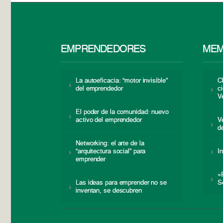
EMPRENDEDORES
MEM
La autoeficacia: “motor invisible”
C
del emprendedor
c
V
El poder de la comunidad: nuevo
activo del emprendedor
V
d
Networking: el arte de la
“arquitectura social” para
I
emprender
«
Las ideas para emprender no se
S
inventan, se descubren