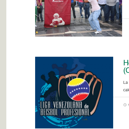
H
(
La 
cal
1