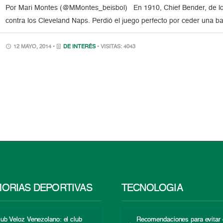
Por Mari Montes (@MMontes_beisbol) En 1910, Chief Bender, de los At
contra los Cleveland Naps. Perdió el juego perfecto por ceder una 
12 MAYO, 2014 •
DE INTERÉS
• VISITAS: 4043
ORIAS DEPORTIVAS
TECNOLOGÍA
lub Veloz Venezolano: el club
Recomendaciones para evitar 