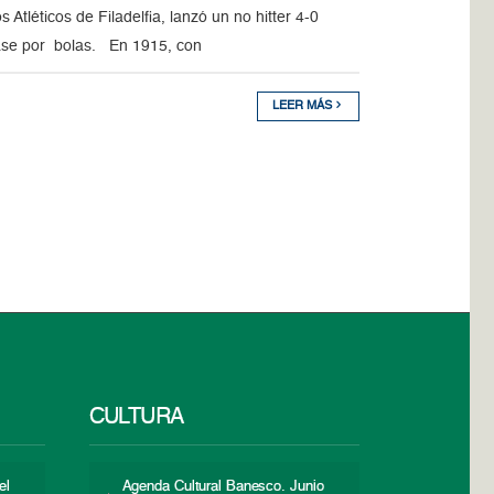
léticos de Filadelfia, lanzó un no hitter 4-0
base por bolas. En 1915, con
LEER MÁS
CULTURA
el
Agenda Cultural Banesco. Junio