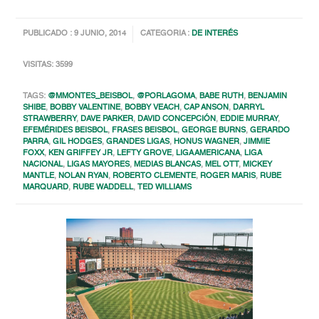
PUBLICADO : 9 JUNIO, 2014
CATEGORIA :
DE INTERÉS
VISITAS: 3599
TAGS:
@MMONTES_BEISBOL
,
@PORLAGOMA
,
BABE RUTH
,
BENJAMIN
SHIBE
,
BOBBY VALENTINE
,
BOBBY VEACH
,
CAP ANSON
,
DARRYL
STRAWBERRY
,
DAVE PARKER
,
DAVID CONCEPCIÓN
,
EDDIE MURRAY
,
EFEMÉRIDES BEISBOL
,
FRASES BEISBOL
,
GEORGE BURNS
,
GERARDO
PARRA
,
GIL HODGES
,
GRANDES LIGAS
,
HONUS WAGNER
,
JIMMIE
FOXX
,
KEN GRIFFEY JR
,
LEFTY GROVE
,
LIGA AMERICANA
,
LIGA
NACIONAL
,
LIGAS MAYORES
,
MEDIAS BLANCAS
,
MEL OTT
,
MICKEY
MANTLE
,
NOLAN RYAN
,
ROBERTO CLEMENTE
,
ROGER MARIS
,
RUBE
MARQUARD
,
RUBE WADDELL
,
TED WILLIAMS