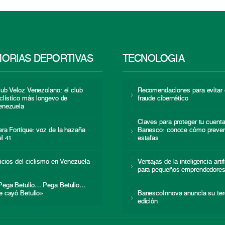
ORIAS DEPORTIVAS
TECNOLOGÍA
lub Veloz Venezolano: el club
Recomendaciones para evitar 
iclístico más longevo de
fraude cibernético
enezuela
Claves para proteger tu cuent
era Fortique: voz de la hazaña
Banesco: conoce cómo preven
el 41
estafas
nicios del ciclismo en Venezuela
Ventajas de la inteligencia artif
para pequeños emprendedore
Pega Betulio… Pega Betulio…
e cayó Betulio»
BanescoInnova anuncia su ter
edición