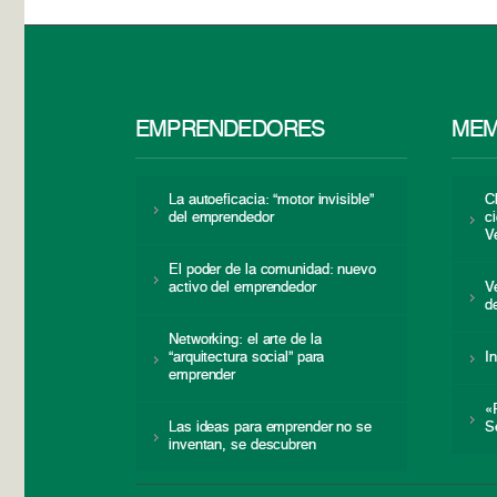
EMPRENDEDORES
MEM
La autoeficacia: “motor invisible”
C
del emprendedor
c
V
El poder de la comunidad: nuevo
activo del emprendedor
V
d
Networking: el arte de la
“arquitectura social” para
I
emprender
«
Las ideas para emprender no se
S
inventan, se descubren