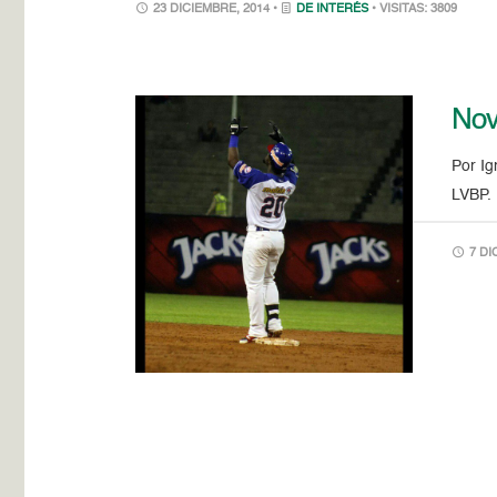
23 DICIEMBRE, 2014 •
DE INTERÉS
• VISITAS: 3809
Nov
Por I
LVBP. 
7 DI