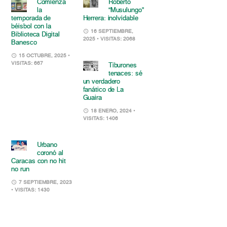
Comienza
Roberto
la
“Musulungo”
temporada de
Herrera: inolvidable
béisbol con la
16 SEPTIEMBRE,
Biblioteca Digital
2025
• VISITAS: 2068
Banesco
15 OCTUBRE, 2025
•
VISITAS: 667
Tiburones
tenaces: sé
un verdadero
fanático de La
Guaira
18 ENERO, 2024
•
VISITAS: 1406
Urbano
coronó al
Caracas con no hit
no run
7 SEPTIEMBRE, 2023
• VISITAS: 1430