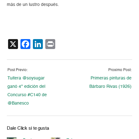
más de un lustro después.
X
Facebook
LinkedIn
Print
Post Previo:
Proximo Post:
Tuitera @soysugar
Primeras pinturas de
ganó 4° edición del
Bárbaro Rivas (1926)
Concurso #C140 de
@Banesco
Dale Click si te gusta