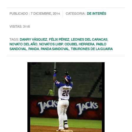
PUBLICADO : 7 DICIEMBRE, 2014
CATEGORIA :
DE INTERÉS
VISITAS: 3116
TAGS:
DANRY VÁSQUEZ
,
FÉLIX PÉREZ
,
LEONES DEL CARACAS
,
NOVATO DEL AÑO
,
NOVATOS LVBP
,
ODUBEL HERRERA
,
PABLO
SANDOVAL
,
PANDA
,
PANDA SANDOVAL
,
TIBURONES DE LA GUAIRA