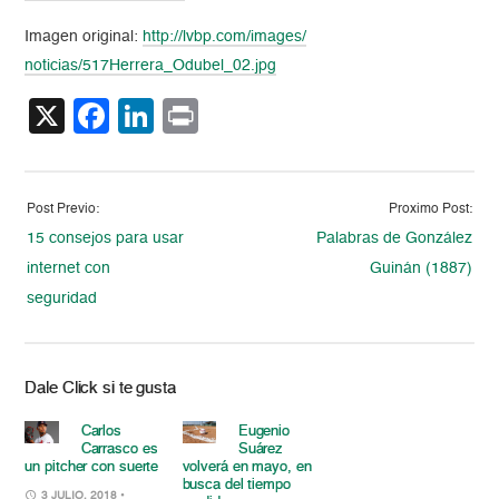
Imagen original:
http://lvbp.com/images/
noticias/517Herrera_Odubel_02.
jpg
X
Facebook
LinkedIn
Print
Post Previo:
Proximo Post:
15 consejos para usar
Palabras de González
internet con
Guinán (1887)
seguridad
Dale Click si te gusta
Carlos
Eugenio
Carrasco es
Suárez
un pitcher con suerte
volverá en mayo, en
busca del tiempo
3 JULIO, 2018
•