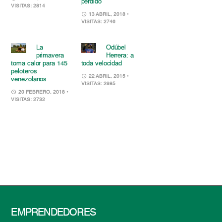
perdido
VISITAS: 2814
13 ABRIL, 2018
•
VISITAS: 2746
La
Odúbel
primavera
Herrera: a
toma calor para 145
toda velocidad
peloteros
22 ABRIL, 2015
•
venezolanos
VISITAS: 2985
20 FEBRERO, 2018
•
VISITAS: 2732
EMPRENDEDORES