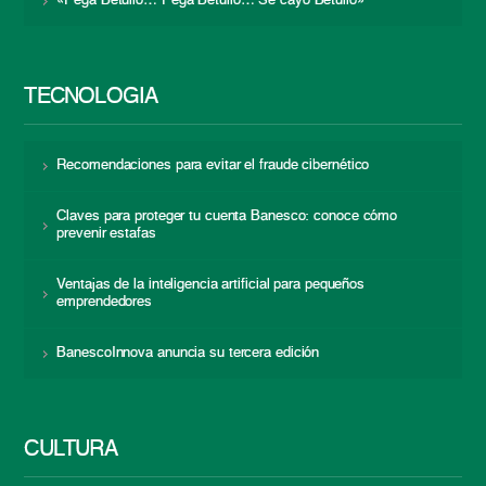
«Pega Betulio… Pega Betulio… Se cayó Betulio»
TECNOLOGÍA
Recomendaciones para evitar el fraude cibernético
Claves para proteger tu cuenta Banesco: conoce cómo
prevenir estafas
Ventajas de la inteligencia artificial para pequeños
emprendedores
BanescoInnova anuncia su tercera edición
CULTURA