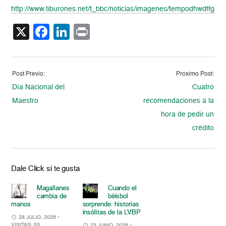
http://www.tiburones.net/t_bbc/noticias/imagenes/tempodhwdffgbdx
X
Facebook
LinkedIn
Print
Post Previo:
Proximo Post:
Día Nacional del
Cuatro
Maestro
recomendaciones a la
hora de pedir un
crédito
Dale Click si te gusta
Magallanes
Cuando el
cambia de
béisbol
manos
sorprende: historias
insólitas de la LVBP
28 JULIO, 2026
•
VISITAS: 53
23 JUNIO, 2026
•