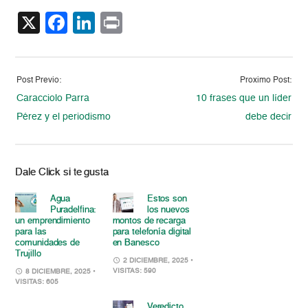
X
Facebook
LinkedIn
Print
Post Previo:
Proximo Post:
Caracciolo Parra
10 frases que un líder
Pérez y el periodismo
debe decir
Dale Click si te gusta
Agua
Estos son
Puradelfina:
los nuevos
un emprendimiento
montos de recarga
para las
para telefonía digital
comunidades de
en Banesco
Trujillo
2 DICIEMBRE, 2025
•
VISITAS: 590
8 DICIEMBRE, 2025
•
VISITAS: 605
Veredicto