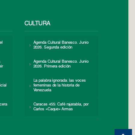
CULTURA
el
Agenda Cultural Banesco. Junio
2026. Segunda edición
a
Agenda Cultural Banesco. Junio
ir
2026. Primera edición
La palabra ignorada: las voces
icial
femeninas de la historia de
s
Venezuela
cera
Caracas 455: Café rajatabla, por
Carlos «Caque» Armas