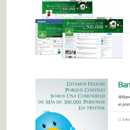
Ban
@Banes
el pri
5 AG