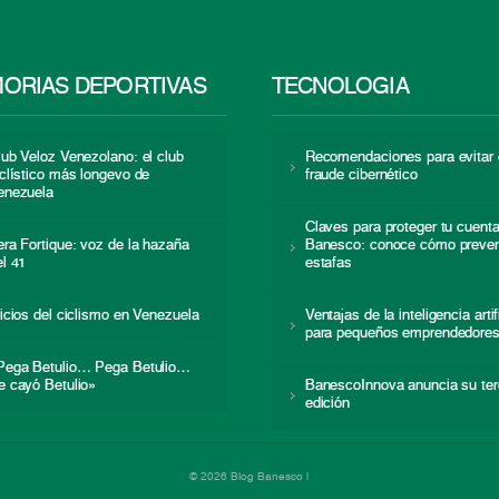
ORIAS DEPORTIVAS
TECNOLOGÍA
lub Veloz Venezolano: el club
Recomendaciones para evitar 
iclístico más longevo de
fraude cibernético
enezuela
Claves para proteger tu cuent
era Fortique: voz de la hazaña
Banesco: conoce cómo preven
el 41
estafas
nicios del ciclismo en Venezuela
Ventajas de la inteligencia artif
para pequeños emprendedore
Pega Betulio… Pega Betulio…
e cayó Betulio»
BanescoInnova anuncia su ter
edición
© 2026 Blog Banesco |