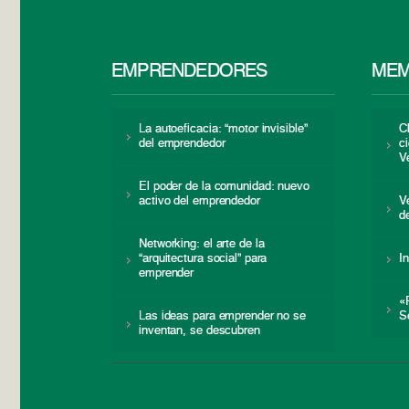
EMPRENDEDORES
MEM
La autoeficacia: “motor invisible”
C
del emprendedor
c
V
El poder de la comunidad: nuevo
activo del emprendedor
V
d
Networking: el arte de la
“arquitectura social” para
I
emprender
«
Las ideas para emprender no se
S
inventan, se descubren