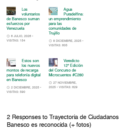
Los
Agua
voluntarios
Puradelfina:
de Banesco suman
un emprendimiento
esfuerzos por
para las
Venezuela
comunidades de
Trujillo
6 JULIO, 2026
•
VISITAS: 154
8 DICIEMBRE, 2025
•
VISITAS: 605
Estos son
Veredicto
los nuevos
12° Edición
montos de recarga
del Concurso de
para telefonía digital
Microcuentos #C280
en Banesco
27 NOVIEMBRE,
2025
• VISITAS: 629
2 DICIEMBRE, 2025
•
VISITAS: 590
2 Responses to Trayectoria de Ciudadanos
Banesco es reconocida (+ fotos)