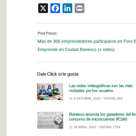
X
Facebook
LinkedIn
Print
Post Previo:
Más de 300 emprendedores participaron en Foro 
Emprende en Ciudad Banesco (+ video)
Dale Click si te gusta
Las redes videográficas son las más
visitadas por los usuarios
3 OCTUBRE, 2023
• VISITAS: 904
Banesco anuncia los ganadores del 8v
concurso de microcuentos #C280
26 ABRIL, 2021
• VISITAS: 1703