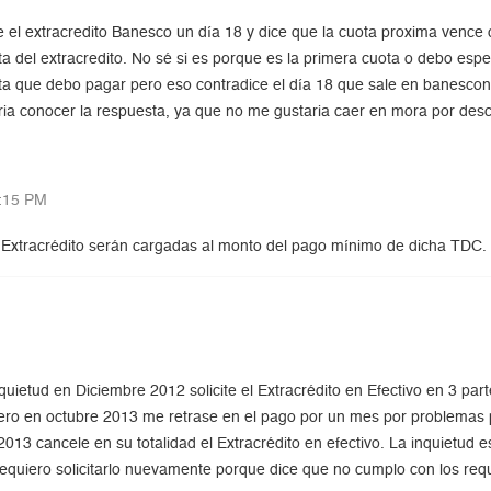
e el extracredito Banesco un día 18 y dice que la cuota proxima venc
uota del extracredito. No sé si es porque es la primera cuota o debo esp
uota que debo pagar pero eso contradice el día 18 que sale en banescon
ia conocer la respuesta, ya que no me gustaria caer en mora por des
:15 PM
el Extracrédito serán cargadas al monto del pago mínimo de dicha TDC.
uietud en Diciembre 2012 solicite el Extracrédito en Efectivo en 3 pa
ro en octubre 2013 me retrase en el pago por un mes por problemas p
3 cancele en su totalidad el Extracrédito en efectivo. La inquietud e
y requiero solicitarlo nuevamente porque dice que no cumplo con los requi