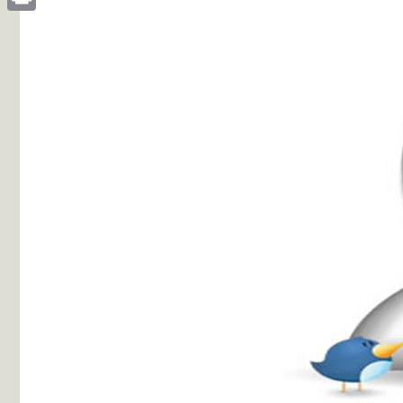
Print