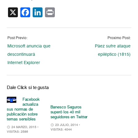
X
Facebook
LinkedIn
Print
Post Previo:
Proximo Post:
Microsoft anuncia que
Páez sufre ataque
descontinuará
epiléptico (1815)
Internet Explorer
Dale Click si te gusta
Facebook
actualiza
Banesco Seguros
sus normas de
superó los 40 mil
publicación sobre
seguidores en Twitter
temas sensibles
23 JULIO, 2014
•
24 MARZO, 2015
•
VISITAS: 4044
VISITAS: 2586