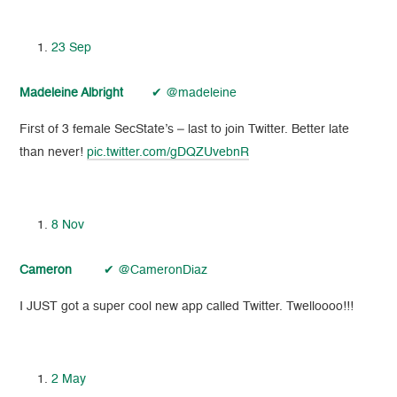
23 Sep
Madeleine Albright
✔ @madeleine
First of 3 female SecState’s – last to join Twitter. Better late
than never!
pic.twitter.com/gDQZUvebnR
8 Nov
Cameron
✔
@CameronDiaz
I JUST got a super cool new app called Twitter. Twelloooo!!!
2 May