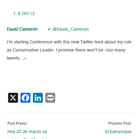
6 Oct 12
David Cameron
✔ @David_Cameron
I’m starting Conference with this new Twitter feed about my role
as Conservative Leader. I promise there won’t be «too many
tweets…»
X
Facebook
LinkedIn
Print
Post Previo:
Proximo Post:
Hoy 22 de marzo se
El bahareque