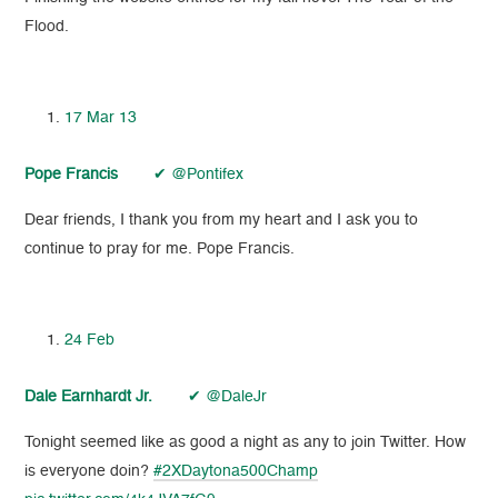
Flood.
17 Mar 13
Pope Francis
✔ @Pontifex
Dear friends, I thank you from my heart and I ask you to
continue to pray for me. Pope Francis.
24 Feb
Dale Earnhardt Jr.
✔ @DaleJr
Tonight seemed like as good a night as any to join Twitter. How
is everyone doin?
#2XDaytona500Champ