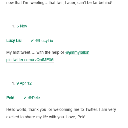
now that I’m tweeting…that twit, Lauer, can’t be far behind!
5 Nov
Lucy Liu
✔ @LucyLiu
My first tweet…. with the help of
@jimmyfallon
.
pic.twitter.com/rvQniME06i
9 Apr 12
Pelé
✔ @Pele
Hello world, thank you for welcoming me to Twitter. I am very
excited to share my life with you. Love, Pelé