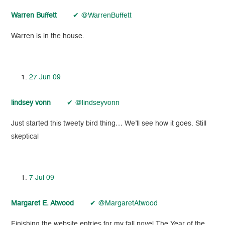
Warren Buffett
✔ @WarrenBuffett
Warren is in the house.
27 Jun 09
lindsey vonn
✔ @lindseyvonn
Just started this tweety bird thing… We’ll see how it goes. Still
skeptical
7 Jul 09
Margaret E. Atwood
✔ @MargaretAtwood
Finishing the website entries for my fall novel The Year of the