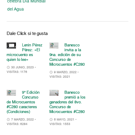
celebra Día Mundial
del Agua
Dale Click si te gusta
Lenin Pérez
Banesco
Pérez: «El
invita a la
microcuento es
9na. edición de su
quien lo lee»
Concurso de
Microcuentos #C280
30 JUNIO, 2023
•
VISITAS: 1176
9 MARZO, 2022
•
VISITAS: 2021
9° Edición
Banesco
Concurso
premió a los
de Microcuentos
ganadores del 8vo.
#C280 caracteres
Concurso de
(Condiciones)
Microcuentos #C280
7 MARZO, 2022
•
6 MAYO, 2021
•
VISITAS: 6284
VISITAS: 1553