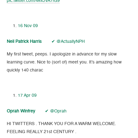
pic.twitter.com/4k4JVA7fG9
16 Nov 09
Neil Patrick Harris
✔ @ActuallyNPH
My first tweet, peeps. I apologize in advance for my slow
learning curve. Nice to (sort of) meet you. It’s amazing how
quickly 140 charac
17 Apr 09
Oprah Winfrey
✔ @Oprah
HI TWITTERS . THANK YOU FOR A WARM WELCOME.
FEELING REALLY 21st CENTURY .