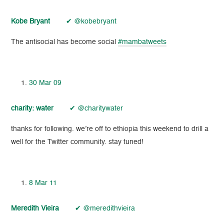
Kobe Bryant
✔ @kobebryant
The antisocial has become social
#mambatweets
30 Mar 09
charity: water
✔ @charitywater
thanks for following. we’re off to ethiopia this weekend to drill a
well for the Twitter community. stay tuned!
8 Mar 11
Meredith Vieira
✔ @meredithvieira