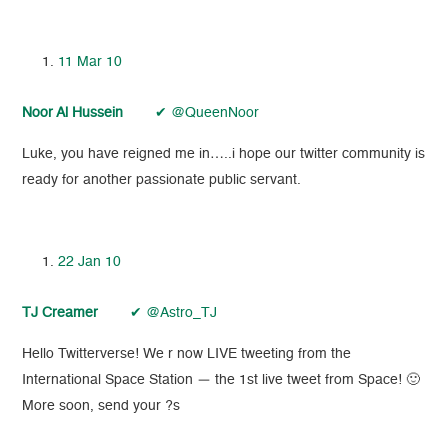
11 Mar 10
Noor Al Hussein
✔ @QueenNoor
Luke, you have reigned me in…..i hope our twitter community is
ready for another passionate public servant.
22 Jan 10
TJ Creamer
✔ @Astro_TJ
Hello Twitterverse! We r now LIVE tweeting from the
International Space Station — the 1st live tweet from Space! 🙂
More soon, send your ?s