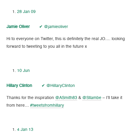
28 Jan 09
Jamie Oliver
✔ @jamieoliver
Hi to everyone on Twitter, this is definitely the real JO…. looking
forward to tweeting to you all in the future x
10 Jun
Hillary Clinton
✔ @HillaryClinton
Thanks for the inspiration
@ASmith83
&
@Sllambe
– I’ll take it
from here…
#tweetsfromhillary
4 Jan 13