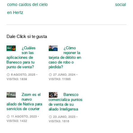
como caídos del cielo
social
en Hertz
Dale Click si te gusta
¿Cuáles
¿Cómo
son las
reponer la
aplicaciones de
tarjeta de débito en
Banesco para tu
caso de robo o
punto de venta?
pérdida?
6 AGOSTO, 2025
•
27 JUNIO, 2024
•
VISITAS: 1839
VISITAS: 11585
Zoom es el
Banesco
nuevo
comercializa puntos
aliado de Nativa para
de venta de su
servicios de courier
aliado Inteligensa
11 AGOSTO, 2023
•
23 JUNIO, 2023
•
VISITAS: 1432
VISITAS: 1616