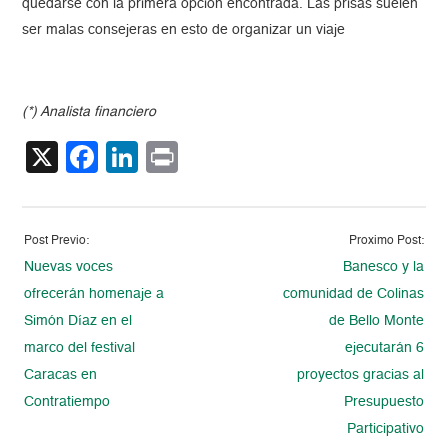
quedarse con la primera opción encontrada. Las prisas suelen
ser malas consejeras en esto de organizar un viaje
(*) Analista financiero
X
Facebook
LinkedIn
Print
Post Previo:
Proximo Post:
Nuevas voces
Banesco y la
ofrecerán homenaje a
comunidad de Colinas
Simón Díaz en el
de Bello Monte
marco del festival
ejecutarán 6
Caracas en
proyectos gracias al
Contratiempo
Presupuesto
Participativo