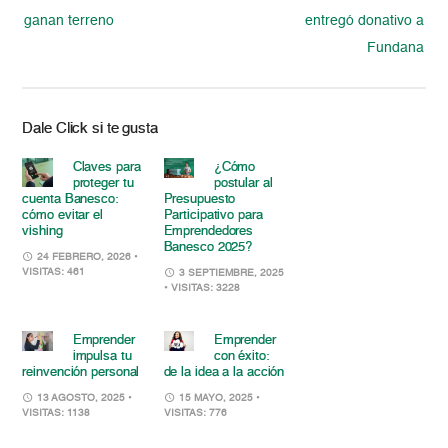
ganan terreno
entregó donativo a
Fundana
Dale Click si te gusta
Claves para
¿Cómo
proteger tu
postular al
cuenta Banesco:
Presupuesto
cómo evitar el
Participativo para
vishing
Emprendedores
Banesco 2025?
24 FEBRERO, 2026
•
VISITAS: 461
3 SEPTIEMBRE, 2025
• VISITAS: 3228
Emprender
Emprender
impulsa tu
con éxito:
reinvención personal
de la idea a la acción
13 AGOSTO, 2025
•
15 MAYO, 2025
•
VISITAS: 1138
VISITAS: 776