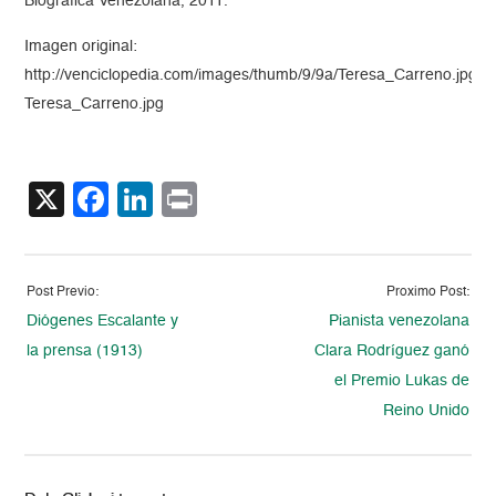
Biográfica Venezolana, 2011.
Imagen original:
http://venciclopedia.com/images/thumb/9/9a/Teresa_Carreno.jpg/2
Teresa_Carreno.jpg
X
Facebook
LinkedIn
Print
Post Previo:
Proximo Post:
Diógenes Escalante y
Pianista venezolana
la prensa (1913)
Clara Rodríguez ganó
el Premio Lukas de
Reino Unido