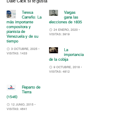
Dale Click si te gusta
Teresa
Vargas
Carreño: La
gana las
más importante
elecciones de 1835
compositora y
24 ENERO, 2020
•
pianista de
VISITAS: 3919
Venezuela y de su
tiempo
3 OCTUBRE, 2025
•
La
VISITAS: 1433
importancia
de la cobija
9 OCTUBRE, 2018
•
VISITAS: 4812
Reparto de
Tierra
(1546)
12 JUNIO, 2015
•
VISITAS: 4641