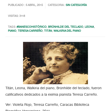
PUBLICADO : 5 ABRIL, 2015
CATEGORIA :
SIN CATEGORÍA
VISITAS: 3118
TAGS:
#BANESCOHISTÓRICO
,
BRÜNHILDE DEL TECLADO
,
LEONA
,
PIANO
,
TERESA CARREÑO
,
TITÁN
,
WALKIRIA DEL PIANO
Titán, Leona, Walkiria del piano, Brünhilde del teclado, fueron
calificativos dedicados a la eximia pianista Teresa Carreño.
Ver: Violeta Rojo, Teresa Carreño, Caracas Biblioteca