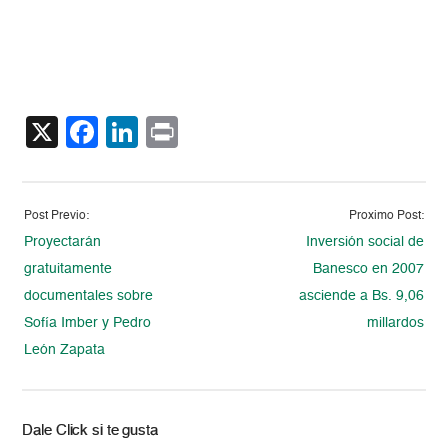
X
Facebook
LinkedIn
Print
Post Previo:
Proximo Post:
Proyectarán
Inversión social de
gratuitamente
Banesco en 2007
documentales sobre
asciende a Bs. 9,06
Sofía Imber y Pedro
millardos
León Zapata
Dale Click si te gusta