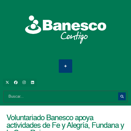
Voluntariado Banesco apoya
actividades de Fe y Alegría, Fundana y