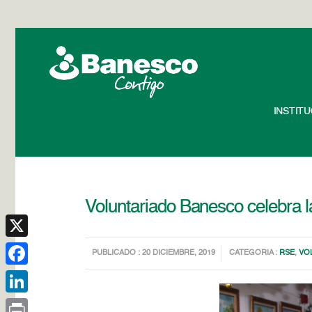
INSTIT
Voluntariado Banesco celebra 
X
PUBLICADO : 20 DICIEMBRE, 2019
CATEGORIA :
RSE
,
VO
Facebook
LinkedIn