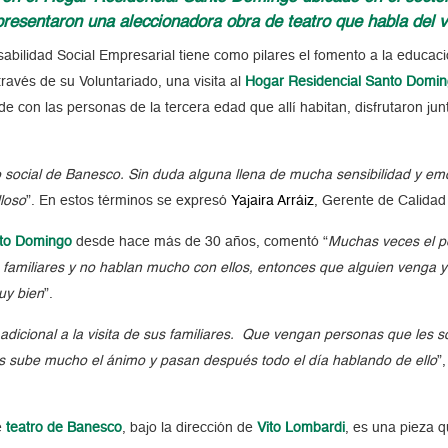
 presentaron una aleccionadora obra de teatro que habla del 
bilidad Social Empresarial tiene como pilares el fomento a la educación
ravés de su Voluntariado, una visita al
Hogar Residencial Santo Domi
e con las personas de la tercera edad que allí habitan, disfrutaron ju
 social de Banesco. Sin duda alguna llena de mucha sensibilidad y emoc
lloso
”. En estos términos se expresó
Yajaira Arráiz
, Gerente de Calidad
nto Domingo
desde hace más de 30 años, comentó “
Muchas veces el pe
 familiares y no hablan mucho con ellos, entonces que alguien venga y 
muy bien
”.
adicional a la visita de sus familiares. Que vengan personas que les so
s sube mucho el ánimo y pasan después todo el día hablando de ello
”
e
teatro de Banesco
, bajo la dirección de
Vito Lombardi
, es una pieza q