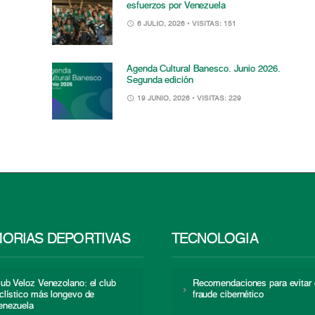
esfuerzos por Venezuela
6 JULIO, 2026
• VISITAS: 151
Agenda Cultural Banesco. Junio 2026.
Segunda edición
19 JUNIO, 2026
• VISITAS: 229
ORIAS DEPORTIVAS
TECNOLOGÍA
lub Veloz Venezolano: el club
Recomendaciones para evitar 
iclístico más longevo de
fraude cibernético
enezuela