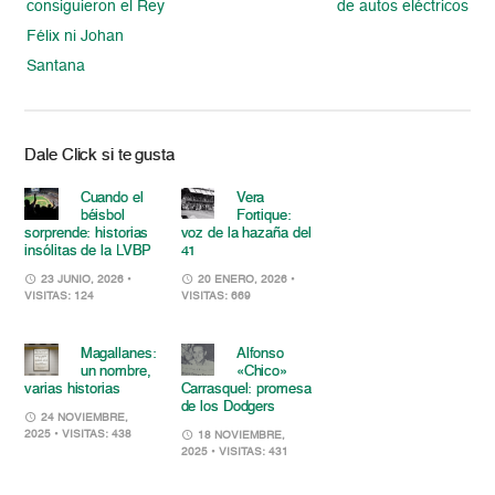
consiguieron el Rey
de autos eléctricos
Félix ni Johan
Santana
Dale Click si te gusta
Cuando el
Vera
béisbol
Fortique:
sorprende: historias
voz de la hazaña del
insólitas de la LVBP
41
23 JUNIO, 2026
•
20 ENERO, 2026
•
VISITAS: 124
VISITAS: 669
Magallanes:
Alfonso
un nombre,
«Chico»
varias historias
Carrasquel: promesa
de los Dodgers
24 NOVIEMBRE,
2025
• VISITAS: 438
18 NOVIEMBRE,
2025
• VISITAS: 431