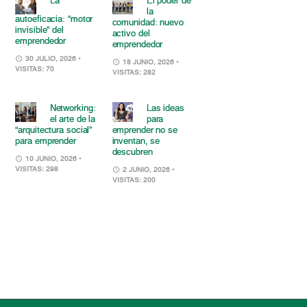
La
El poder de
la
autoeficacia: “motor
comunidad: nuevo
invisible” del
activo del
emprendedor
emprendedor
30 JULIO, 2026
•
18 JUNIO, 2026
•
VISITAS: 70
VISITAS: 282
Networking:
Las ideas
el arte de la
para
“arquitectura social”
emprender no se
para emprender
inventan, se
descubren
10 JUNIO, 2026
•
VISITAS: 298
2 JUNIO, 2026
•
VISITAS: 200