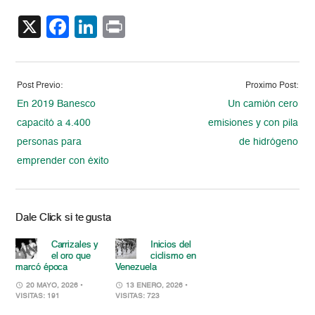
X
Facebook
LinkedIn
Print
Post Previo:
Proximo Post:
En 2019 Banesco
Un camión cero
capacitó a 4.400
emisiones y con pila
personas para
de hidrógeno
emprender con éxito
Dale Click si te gusta
Carrizales y
Inicios del
el oro que
ciclismo en
marcó época
Venezuela
20 MAYO, 2026
•
13 ENERO, 2026
•
VISITAS: 191
VISITAS: 723