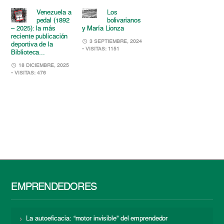
Venezuela a
Los
pedal (1892
bolivarianos
– 2025): la más
y María Lionza
reciente publicación
3 SEPTIEMBRE, 2024
deportiva de la
• VISITAS: 1151
Biblioteca...
18 DICIEMBRE, 2025
• VISITAS: 476
EMPRENDEDORES
La autoeficacia: “motor invisible” del emprendedor