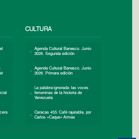
CULTURA
el
Agenda Cultural Banesco. Junio
2026. Segunda edición
a
Agenda Cultural Banesco. Junio
ir
2026. Primera edición
La palabra ignorada: las voces
icial
femeninas de la historia de
s
Venezuela
cera
Caracas 455: Café rajatabla, por
Carlos «Caque» Armas