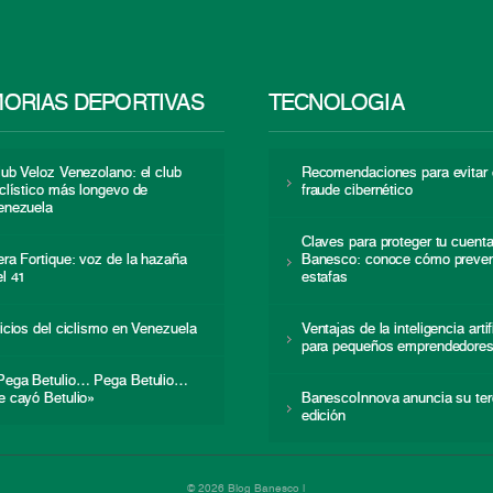
ORIAS DEPORTIVAS
TECNOLOGÍA
lub Veloz Venezolano: el club
Recomendaciones para evitar 
iclístico más longevo de
fraude cibernético
enezuela
Claves para proteger tu cuent
era Fortique: voz de la hazaña
Banesco: conoce cómo preven
el 41
estafas
nicios del ciclismo en Venezuela
Ventajas de la inteligencia artif
para pequeños emprendedore
Pega Betulio… Pega Betulio…
e cayó Betulio»
BanescoInnova anuncia su ter
edición
© 2026 Blog Banesco |