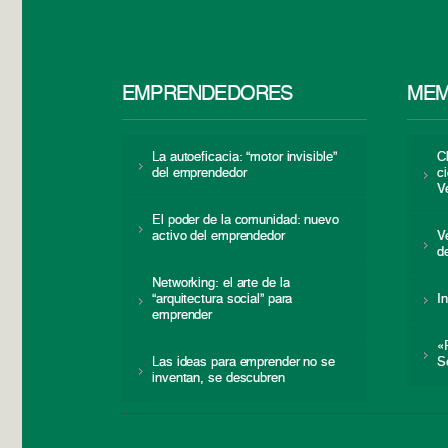
EMPRENDEDORES
MEM
La autoeficacia: “motor invisible”
C
del emprendedor
c
V
El poder de la comunidad: nuevo
activo del emprendedor
V
d
Networking: el arte de la
“arquitectura social” para
I
emprender
«
Las ideas para emprender no se
S
inventan, se descubren