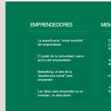
EMPRENDEDORES
MEM
La autoeficacia: “motor invisible”
C
del emprendedor
c
V
El poder de la comunidad: nuevo
activo del emprendedor
V
d
Networking: el arte de la
“arquitectura social” para
I
emprender
«
Las ideas para emprender no se
S
inventan, se descubren