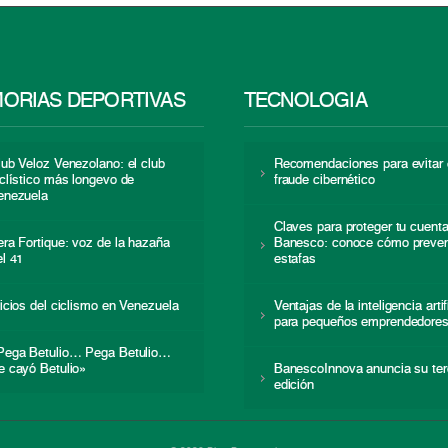
ORIAS DEPORTIVAS
TECNOLOGÍA
lub Veloz Venezolano: el club
Recomendaciones para evitar 
iclístico más longevo de
fraude cibernético
enezuela
Claves para proteger tu cuent
era Fortique: voz de la hazaña
Banesco: conoce cómo preven
el 41
estafas
nicios del ciclismo en Venezuela
Ventajas de la inteligencia artif
para pequeños emprendedore
Pega Betulio… Pega Betulio…
e cayó Betulio»
BanescoInnova anuncia su ter
edición