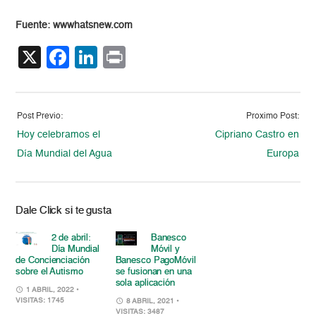
Fuente: wwwhatsnew.com
X
Facebook
LinkedIn
Print
Post Previo:
Proximo Post:
Hoy celebramos el
Cipriano Castro en
Día Mundial del Agua
Europa
Dale Click si te gusta
2 de abril:
Banesco
Día Mundial
Móvil y
de Concienciación
Banesco PagoMóvil
sobre el Autismo
se fusionan en una
sola aplicación
1 ABRIL, 2022
•
VISITAS: 1745
8 ABRIL, 2021
•
VISITAS: 3487