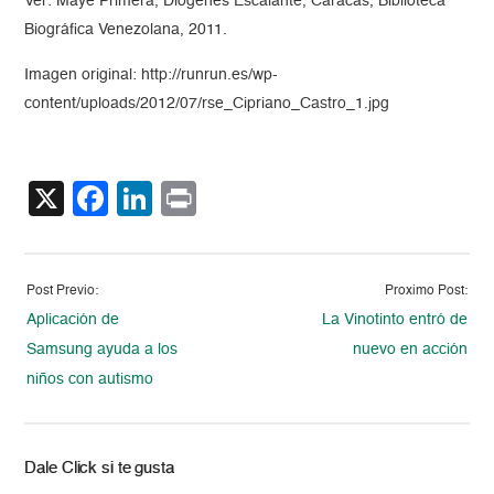
Ver: Maye Primera, Diógenes Escalante, Caracas, Biblioteca
Biográfica Venezolana, 2011.
Imagen original: http://runrun.es/wp-
content/uploads/2012/07/rse_Cipriano_Castro_1.jpg
X
Facebook
LinkedIn
Print
Post Previo:
Proximo Post:
Aplicación de
La Vinotinto entró de
Samsung ayuda a los
nuevo en acción
niños con autismo
Dale Click si te gusta