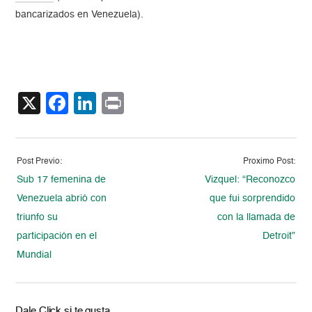
bancarizados en Venezuela).
X
Facebook
LinkedIn
Print
Post Previo:
Proximo Post:
Sub 17 femenina de
Vizquel: “Reconozco
Venezuela abrió con
que fui sorprendido
triunfo su
con la llamada de
participación en el
Detroit”
Mundial
Dale Click si te gusta