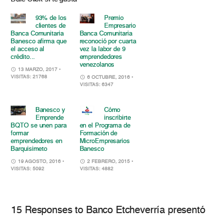
93% de los
Premio
clientes de
Empresario
Banca Comunitaria
Banca Comunitaria
Banesco afirma que
reconoció por cuarta
el acceso al
vez la labor de 9
crédito...
emprendedores
venezolanos
13 MARZO, 2017
•
VISITAS: 21768
6 OCTUBRE, 2016
•
VISITAS: 6347
Banesco y
Cómo
Emprende
inscribirte
BQTO se unen para
en el Programa de
formar
Formación de
emprendedores en
MicroEmpresarios
Barquisimeto
Banesco
19 AGOSTO, 2016
•
2 FEBRERO, 2015
•
VISITAS: 5092
VISITAS: 4882
15 Responses to Banco Etcheverría presentó