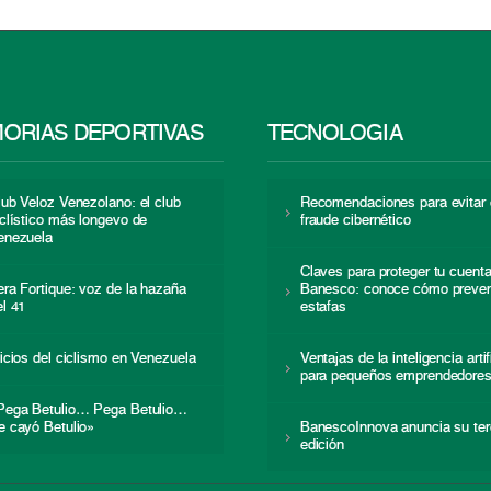
ORIAS DEPORTIVAS
TECNOLOGÍA
lub Veloz Venezolano: el club
Recomendaciones para evitar 
iclístico más longevo de
fraude cibernético
enezuela
Claves para proteger tu cuent
era Fortique: voz de la hazaña
Banesco: conoce cómo preven
el 41
estafas
nicios del ciclismo en Venezuela
Ventajas de la inteligencia artif
para pequeños emprendedore
Pega Betulio… Pega Betulio…
e cayó Betulio»
BanescoInnova anuncia su ter
edición