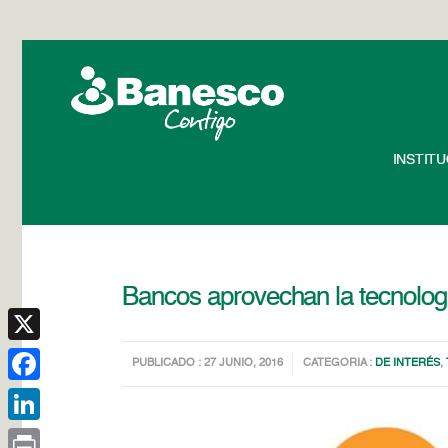
INSTIT
Bancos aprovechan la tecnologí
X
PUBLICADO : 27 JUNIO, 2016
CATEGORIA :
DE INTERÉS
,
Facebook
LinkedIn