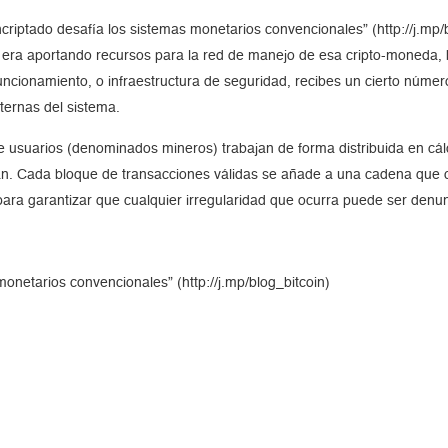
 encriptado desafía los sistemas monetarios convencionales” (http://j.m
ins era aportando recursos para la red de manejo de esa cripto-moneda,
uncionamiento, o infraestructura de seguridad, recibes un cierto númer
ternas del sistema.
 de usuarios (denominados mineros) trabajan de forma distribuida en 
ran. Cada bloque de transacciones válidas se añade a una cadena que c
 para garantizar que cualquier irregularidad que ocurra puede ser denu
 monetarios convencionales” (http://j.mp/blog_bitcoin)