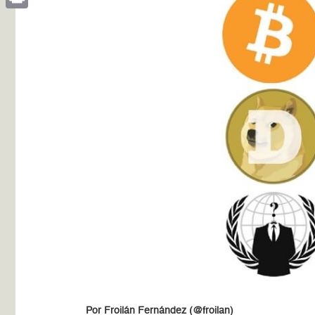
Print
Por Froilán Fernández (@froilan)