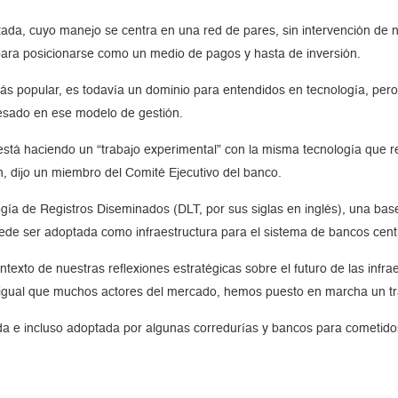
tada, cuyo manejo se centra en una red de pares, sin intervención de 
para posicionarse como un medio de pagos y hasta de inversión.
ás popular, es todavía un dominio para entendidos en tecnología, per
esado en ese modelo de gestión.
stá haciendo un “trabajo experimental” con la misma tecnología que re
, dijo un miembro del Comité Ejecutivo del banco.
logía de Registros Diseminados (DLT, por sus siglas en inglés), una b
puede ser adoptada como infraestructura para el sistema de bancos cent
ontexto de nuestras reflexiones estratégicas sobre el futuro de las in
al igual que muchos actores del mercado, hemos puesto en marcha un tr
ada e incluso adoptada por algunas corredurías y bancos para cometid