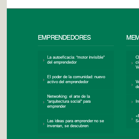
EMPRENDEDORES
MEM
La autoeficacia: “motor invisible”
C
del emprendedor
c
V
El poder de la comunidad: nuevo
activo del emprendedor
V
d
Networking: el arte de la
“arquitectura social” para
I
emprender
«
Las ideas para emprender no se
S
inventan, se descubren