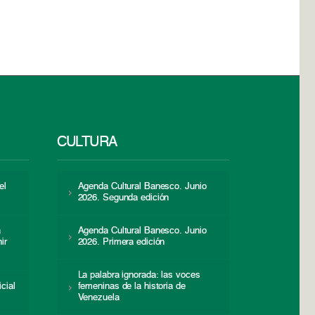
CULTURA
el
Agenda Cultural Banesco. Junio
2026. Segunda edición
a
Agenda Cultural Banesco. Junio
ir
2026. Primera edición
La palabra ignorada: las voces
icial
femeninas de la historia de
s
Venezuela