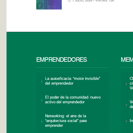
1 JULIO, 2026
• VISITAS: 126
EMPRENDEDORES
MEM
La autoeficacia: “motor invisible”
C
del emprendedor
c
V
El poder de la comunidad: nuevo
activo del emprendedor
V
d
Networking: el arte de la
“arquitectura social” para
I
emprender