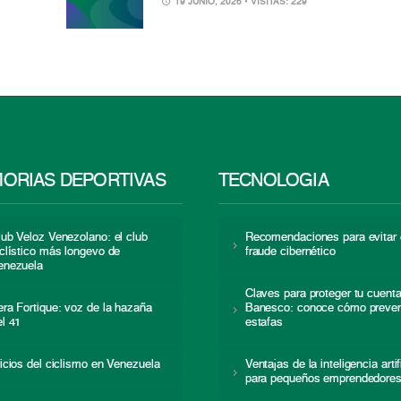
19 JUNIO, 2026
• VISITAS: 229
ORIAS DEPORTIVAS
TECNOLOGÍA
lub Veloz Venezolano: el club
Recomendaciones para evitar 
iclístico más longevo de
fraude cibernético
enezuela
Claves para proteger tu cuent
era Fortique: voz de la hazaña
Banesco: conoce cómo preven
el 41
estafas
nicios del ciclismo en Venezuela
Ventajas de la inteligencia artif
para pequeños emprendedore