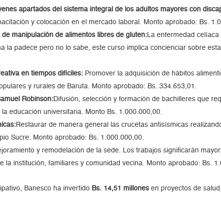
enes apartados del sistema integral de los adultos mayores con disc
pacitación y colocación en el mercado laboral. Monto aprobado: Bs. 1.
de manipulación de alimentos libres de gluten:
La enfermedad celíaca 
na la padece pero no lo sabe, este curso implica concienciar sobre es
eativa en tiempos difíciles:
Promover la adquisición de hábitos alimenti
populares y rurales de Baruta. Monto aprobado: Bs. 334.653,01.
Samuel Robinson:
Difusión, selección y formación de bachilleres que re
 la educación universitaria. Monto Bs. 1.000.000,00.
icas:
Restaurar de manera general las crucetas antisísmicas realizand
ipio Sucre. Monto aprobado: Bs. 1.000.000,00.
joramiento y remodelación de la sede. Los trabajos significarán mayor 
 la institución, familiares y comunidad vecina. Monto aprobado: Bs. 1
ipativo, Banesco ha invertido
Bs. 14,51 millones
en proyectos de salud,