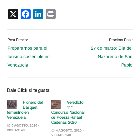
X
Facebook
LinkedIn
Print
Post Previo:
Proximo Post:
Prepararnos para el
27 de marzo: Día del
turismo sostenible en
Nazareno de San
Venezuela
Pablo
Dale Click si te gusta
Pionero del
Veredicto
Básquet
11°
femenino en
Concurso Nacional
Venezuela
de Poesía Rafael
Cadenas 2026
6 AGOSTO, 2026
•
VISITAS: 40
4 AGOSTO, 2026
•
VISITAS: 246