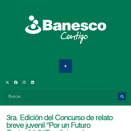
3ra. Edición del Concurso de relato
breve juvenil “Por un Futuro