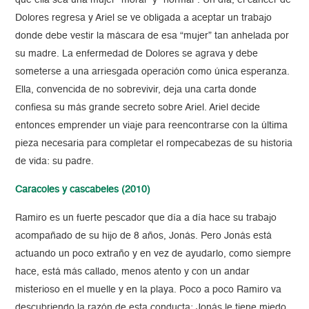
que ella sea una mujer “moral” y “normal”. Un día, el cáncer de
Dolores regresa y Ariel se ve obligada a aceptar un trabajo
donde debe vestir la máscara de esa “mujer” tan anhelada por
su madre. La enfermedad de Dolores se agrava y debe
someterse a una arriesgada operación como única esperanza.
Ella, convencida de no sobrevivir, deja una carta donde
confiesa su más grande secreto sobre Ariel. Ariel decide
entonces emprender un viaje para reencontrarse con la última
pieza necesaria para completar el rompecabezas de su historia
de vida: su padre.
Caracoles y cascabeles
(2010)
Ramiro es un fuerte pescador que día a día hace su trabajo
acompañado de su hijo de 8 años, Jonás. Pero Jonás está
actuando un poco extraño y en vez de ayudarlo, como siempre
hace, está más callado, menos atento y con un andar
misterioso en el muelle y en la playa. Poco a poco Ramiro va
descubriendo la razón de esta conducta: Jonás le tiene miedo