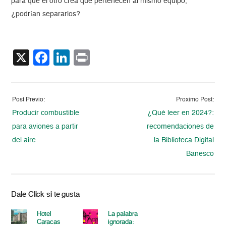
para que el otro crea que pertenecen al mismo equipo,
¿podrían separarlos?
X
Facebook
LinkedIn
Print
Post Previo:
Proximo Post:
Producir combustible
¿Qué leer en 2024?:
para aviones a partir
recomendaciones de
del aire
la Biblioteca Digital
Banesco
Dale Click si te gusta
Hotel
La palabra
Caracas
ignorada: