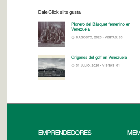
Dale Click si te gusta
Pionero del Básquet femenino en
Venezuela
6 AGOSTO, 2026
• VISITAS: 36
Orígenes del golf en Venezuela
31 JULIO, 2026
• VISITAS: 61
EMPRENDEDORES
MEM