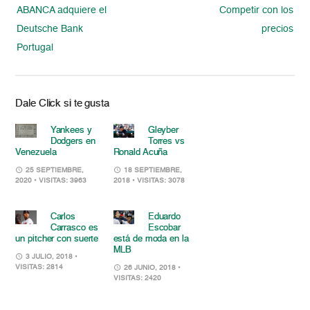
ABANCA adquiere el
Competir con los
Deutsche Bank
precios
Portugal
Dale Click si te gusta
Yankees y
Gleyber
Dodgers en
Torres vs
Venezuela
Ronald Acuña
25 SEPTIEMBRE,
18 SEPTIEMBRE,
2020
• VISITAS: 3963
2018
• VISITAS: 3078
Carlos
Eduardo
Carrasco es
Escobar
un pitcher con suerte
está de moda en la
MLB
3 JULIO, 2018
•
VISITAS: 2814
26 JUNIO, 2018
•
VISITAS: 2420