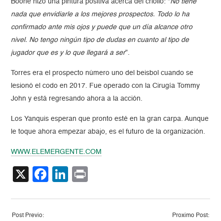
Boone hizo una pintura positiva acerca del criollo: “
No tiene
nada que envidiarle a los mejores prospectos. Todo lo ha
confirmado ante mis ojos y puede que un día alcance otro
nivel. No tengo ningún tipo de dudas en cuanto al tipo de
jugador que es y lo que llegará a ser
”.
Torres era el prospecto número uno del beisbol cuando se
lesionó el codo en 2017. Fue operado con la Cirugía Tommy
John y está regresando ahora a la acción.
Los Yanquis esperan que pronto esté en la gran carpa. Aunque
le toque ahora empezar abajo, es el futuro de la organización.
WWW.ELEMERGENTE.COM
X
Facebook
LinkedIn
Print
Post Previo:
Proximo Post: