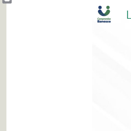
Print