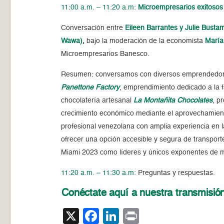
11:00 a.m. – 11:20 a.m:
Microempresarios exitosos
Conversación entre
Eileen Barrantes y Julie Busta
Wawa)
,
bajo la moderación de la economista
María
Microempresarios Banesco.
Resumen:
conversamos con diversos emprendedore
Panettone Factory
, emprendimiento dedicado a la f
chocolatería artesanal
La Montañita Chocolates
, p
crecimiento económico mediante el aprovechamient
profesional venezolana con amplia experiencia en
ofrecer una opción accesible y segura de transpor
Miami 2023 como líderes y únicos exponentes de mo
11:20 a.m. – 11:30 a.m:
Preguntas y respuestas.
Conéctate aquí a nuestra transmisión
X
Facebook
LinkedIn
Print