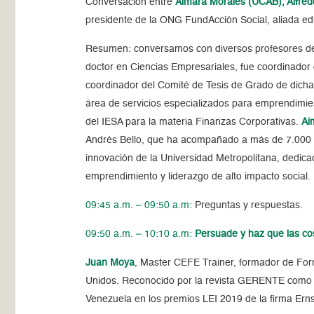
Conversación entre
Aimara Morales (UCAB), Alfre
presidente de la ONG FundAcción Social, aliada e
Resumen:
conversamos con diversos profesores de
doctor en Ciencias Empresariales, fue coordinador
coordinador del Comité de Tesis de Grado de dicha 
área de servicios especializados para emprendimien
del IESA para la materia Finanzas Corporativas.
Ai
Andrés Bello, que ha acompañado a más de 7.000 
innovación de la Universidad Metropolitana, dedicad
emprendimiento y liderazgo de alto impacto social.
09:45 a.m. – 09:50 a.m:
Preguntas y respuestas.
09:50 a.m. – 10:10 a.m:
Persuade y haz que las c
Juan Moya
, Master CEFE Trainer, formador de Fo
Unidos. Reconocido por la revista GERENTE como u
Venezuela en los premios LEI 2019 de la firma Ern