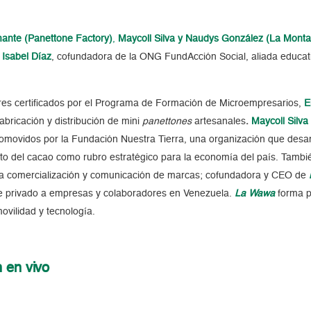
mante (Panettone Factory)
,
Maycoll Silva y Naudys González (La Monta
 Isabel Díaz
, cofundadora de la ONG FundAcción Social, aliada educa
s certificados por el Programa de Formación de Microempresarios,
E
abricación y distribución de mini
panettones
artesanales
.
Maycoll Silv
romovidos por
la Fundación Nuestra Tierra, una organización que desarr
o del cacao como rubro estratégico para la economía del país. Tambi
 la comercialización y comunicación de marcas; cofundadora y CEO de
te privado a empresas y colaboradores en Venezuela.
La Wawa
forma 
vilidad y tecnología.
 en vivo