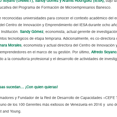
do Soyano (UNIMET), Sandy Gómez y Aramis Rodríguez (IESA),
bajo l
ducativa del Programa de Formación de Microempresarios Banesco.
 reconocidas universidades para conocer el contexto académico del
 del Centro de Innovación y Emprendimiento del IESA durante ocho año
Institución.
Sandy Gómez
,
economista, actual gerente de investigació
tos tecnológicos de etapa temprana. Adicionalmente, es co-directora d
mara Morales
, economista y actual directora del Centro de Innovación
emprendedores en el marco de su gestión.
Por último,
Alfredo Soyano
o a la consultoría profesional y el desarrollo de actividades de investi
osas sucedan… ¡Con quien quieras!
rmadores y Fundador de la Red de Desarrollo de Capacidades «CEFE 
no de los 100 Gerentes más exitosos de Venezuela en 2016 y uno de 
st and Young.