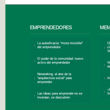
EMPRENDEDORES
MEM
La autoeficacia: “motor invisible”
C
del emprendedor
c
V
El poder de la comunidad: nuevo
activo del emprendedor
V
d
Networking: el arte de la
“arquitectura social” para
I
emprender
«
Las ideas para emprender no se
S
inventan, se descubren