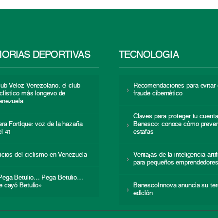
ORIAS DEPORTIVAS
TECNOLOGÍA
lub Veloz Venezolano: el club
Recomendaciones para evitar 
iclístico más longevo de
fraude cibernético
enezuela
Claves para proteger tu cuent
era Fortique: voz de la hazaña
Banesco: conoce cómo preven
el 41
estafas
nicios del ciclismo en Venezuela
Ventajas de la inteligencia artif
para pequeños emprendedore
Pega Betulio… Pega Betulio…
e cayó Betulio»
BanescoInnova anuncia su ter
edición