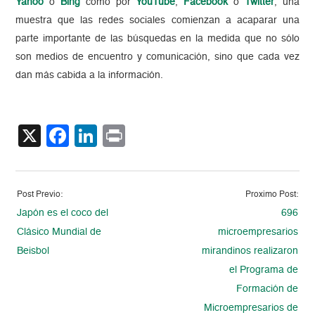
Yahoo
o
Bing
como por
YouTube
,
Facebook
o
Twitter
, una
muestra que las redes sociales comienzan a acaparar una
parte importante de las búsquedas en la medida que no sólo
son medios de encuentro y comunicación, sino que cada vez
dan más cabida a la información.
X
Facebook
LinkedIn
Print
Post Previo:
Proximo Post:
Japón es el coco del
696
Clásico Mundial de
microempresarios
Beisbol
mirandinos realizaron
el Programa de
Formación de
Microempresarios de