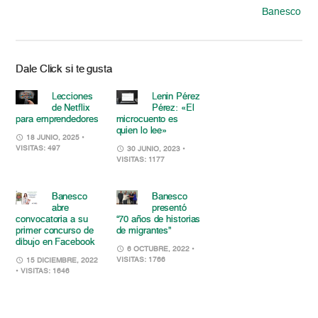
Banesco
Dale Click si te gusta
Lecciones
Lenin Pérez
de Netflix
Pérez: «El
para emprendedores
microcuento es
quien lo lee»
18 JUNIO, 2025
•
VISITAS: 497
30 JUNIO, 2023
•
VISITAS: 1177
Banesco
Banesco
abre
presentó
convocatoria a su
“70 años de historias
primer concurso de
de migrantes”
dibujo en Facebook
6 OCTUBRE, 2022
•
VISITAS: 1766
15 DICIEMBRE, 2022
• VISITAS: 1646