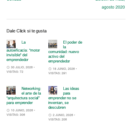
agosto 2020
Dale Click si te gusta
La
El poder de
la
autoeficacia: “motor
comunidad: nuevo
invisible” del
activo del
emprendedor
emprendedor
30 JULIO, 2026
•
18 JUNIO, 2026
•
VISITAS: 72
VISITAS: 291
Networking:
Las ideas
el arte de la
para
“arquitectura social”
emprender no se
para emprender
inventan, se
descubren
10 JUNIO, 2026
•
VISITAS: 306
2 JUNIO, 2026
•
VISITAS: 206