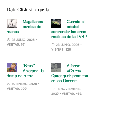
Dale Click si te gusta
Magallanes
Cuando el
cambia de
béisbol
manos
sorprende: historias
insólitas de la LVBP
28 JULIO, 2026
•
VISITAS: 57
23 JUNIO, 2026
•
VISITAS: 128
“Betty”
Alfonso
Alvarado: la
«Chico»
dama de hierro
Carrasquel: promesa
de los Dodgers
30 ENERO, 2026
•
VISITAS: 305
18 NOVIEMBRE,
2025
• VISITAS: 432