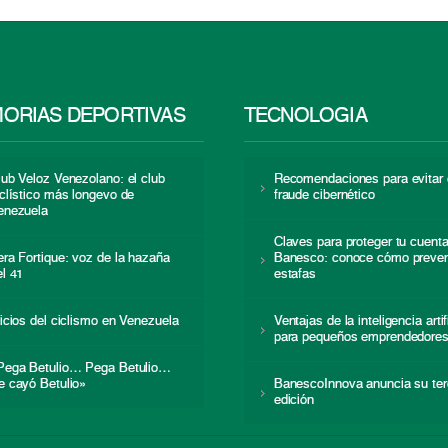
ORIAS DEPORTIVAS
TECNOLOGÍA
lub Veloz Venezolano: el club
Recomendaciones para evitar 
iclístico más longevo de
fraude cibernético
enezuela
Claves para proteger tu cuent
era Fortique: voz de la hazaña
Banesco: conoce cómo preven
el 41
estafas
nicios del ciclismo en Venezuela
Ventajas de la inteligencia artif
para pequeños emprendedore
Pega Betulio… Pega Betulio…
e cayó Betulio»
BanescoInnova anuncia su ter
edición