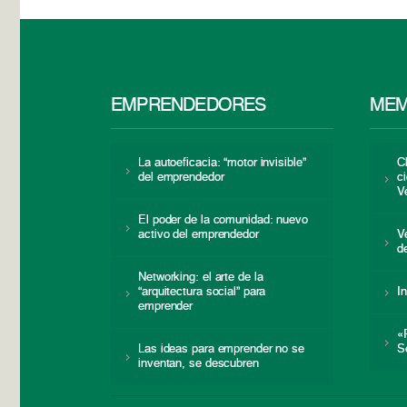
EMPRENDEDORES
MEM
La autoeficacia: “motor invisible”
C
del emprendedor
c
V
El poder de la comunidad: nuevo
activo del emprendedor
V
d
Networking: el arte de la
“arquitectura social” para
I
emprender
«
Las ideas para emprender no se
S
inventan, se descubren