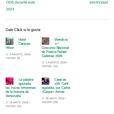
ODS durante este
electricidad
2023
Dale Click si te gusta
Hotel
Veredicto
Caracas
11°
Hilton
Concurso Nacional
de Poesía Rafael
5 AGOSTO, 2026
•
Cadenas 2026
VISITAS: 38
4 AGOSTO, 2026
•
VISITAS: 232
La palabra
Caracas
ignorada:
455: Café
las voces femeninas
rajatabla, por Carlos
de la historia de
«Caque» Armas
Venezuela
26 MAYO, 2026
•
VISITAS: 238
29 MAYO, 2026
•
VISITAS: 302