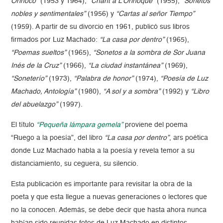
Orinoco”
(1953 y 1964),
“Chant a L’Orinoque”
(1955),
“Sonetos
nobles y sentimentales”
(1956) y
“Cartas al señor Tiempo”
(1959). A partir de su divorcio en 1961, publicó sus libros
firmados por Luz Machado:
“La casa por dentro”
(1965),
“Poemas sueltos”
(1965),
“Sonetos a la sombra de Sor Juana
Inés de la Cruz”
(1966),
“La ciudad instantánea”
(1969),
“Soneterío”
(1973),
“Palabra de honor”
(1974),
“Poesía de Luz
Machado, Antología”
(1980),
“A sol y a sombra”
(1992) y
“Libro
del abuelazgo”
(1997).
El título
“Pequeña lámpara gemela”
proviene del poema
“Ruego a la poesía”, del libro
“La casa por dentro”
, ars poética
donde Luz Machado habla a la poesía y revela temor a su
distanciamiento, su ceguera, su silencio.
Esta publicación es importante para revisitar la obra de la
poeta y que esta llegue a nuevas generaciones o lectores que
no la conocen. Además, se debe decir que hasta ahora nunca