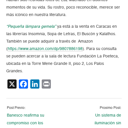
habían sido reunidas fotos de Luz Machado en distintos
momentos de su vida. Su rostro, poco reconocible, merece ser
más icónico en nuestra literatura.
“Pequeña lámpara gemela”
ya está a la venta en Caracas en
las librerías Insomnia, Sopa de Letras, El Buscón y Kalathos.
También se puede adquirir a través de Amazon
(
https://www.amazon.com/dp/9807886198
). Para su consulta
se pueden acercar a la sala de lectura Fundación La Poeteca,
ubicada en la Torre Mene Grande II, piso 2, Los Palos
Grandes.
X
Facebook
LinkedIn
Print
Post Previo:
Proximo Post:
Banesco reafirma su
Un sistema de
compromiso con los
iluminación sin