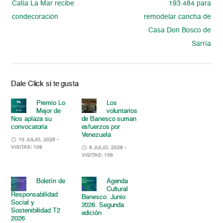
Catia La Mar recibe
193.484 para
condecoración
remodelar cancha de
Casa Don Bosco de
Sarría
Dale Click si te gusta
Premio Lo
Los
Mejor de
voluntarios
Nos aplaza su
de Banesco suman
convocatoria
esfuerzos por
Venezuela
10 JULIO, 2026
•
VISITAS: 109
6 JULIO, 2026
•
VISITAS: 156
Boletín de
Agenda
Cultural
Responsabilidad
Banesco. Junio
Social y
2026. Segunda
Sostenibilidad T2
edición
2026