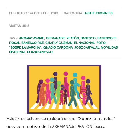
PUBLICADO : 24 OCTUBRE, 2013
CATEGORIA :
INSTITUCIONALES
VISITAS: 3515
TAGS:
@CARACASAPIE
,
#SEMANADELPEATÓN
,
BANESCO
,
BANESCO EL
ROSAL
,
BANESCO RSE
,
CHARLY GUZMÁN
,
EL NACIONAL
,
FORO
“SOBRE LA MARCHA”
,
IGNACIO CARDONA
,
JOSÉ CARVAJAL
,
MOVILIDAD
PEATONAL
,
PLAZA BANESCO
“Sobre la marcha”
Este 24 de octubre se realizará el foro
que, con motivo de
la #SEMANAdelPEATÓN, busca