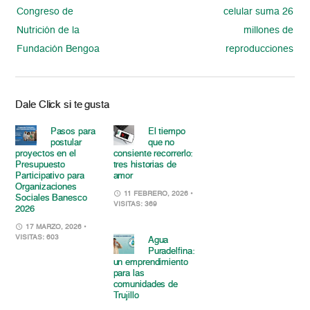
Congreso de
celular suma 26
Nutrición de la
millones de
Fundación Bengoa
reproducciones
Dale Click si te gusta
Pasos para
El tiempo
postular
que no
proyectos en el
consiente recorrerlo:
Presupuesto
tres historias de
Participativo para
amor
Organizaciones
11 FEBRERO, 2026
•
Sociales Banesco
VISITAS: 369
2026
17 MARZO, 2026
•
VISITAS: 603
Agua
Puradelfina:
un emprendimiento
para las
comunidades de
Trujillo