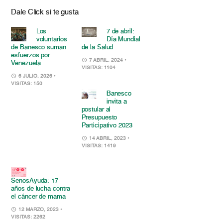
Dale Click si te gusta
Los
7 de abril:
voluntarios
Día Mundial
de Banesco suman
de la Salud
esfuerzos por
7 ABRIL, 2024
•
Venezuela
VISITAS: 1104
6 JULIO, 2026
•
VISITAS: 150
Banesco
invita a
postular al
Presupuesto
Participativo 2023
14 ABRIL, 2023
•
VISITAS: 1419
SenosAyuda: 17
años de lucha contra
el cáncer de mama
12 MARZO, 2023
•
VISITAS: 2262