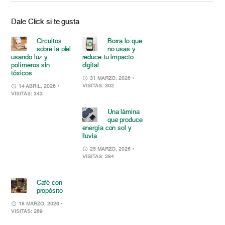
Dale Click si te gusta
Circuitos
Borra lo que
sobre la piel
no usas y
usando luz y
reduce tu impacto
polímeros sin
digital
tóxicos
31 MARZO, 2026
•
VISITAS: 302
14 ABRIL, 2026
•
VISITAS: 343
Una lámina
que produce
energía con sol y
lluvia
25 MARZO, 2026
•
VISITAS: 284
Café con
propósito
18 MARZO, 2026
•
VISITAS: 269