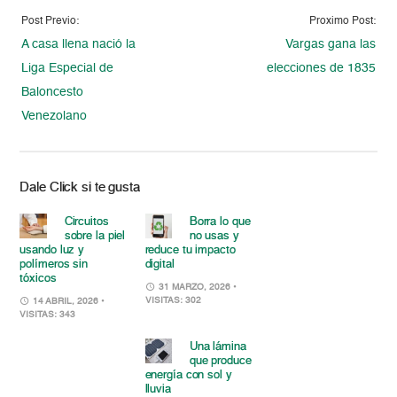
Post Previo:
Proximo Post:
A casa llena nació la
Vargas gana las
Liga Especial de
elecciones de 1835
Baloncesto
Venezolano
Dale Click si te gusta
Circuitos
Borra lo que
sobre la piel
no usas y
usando luz y
reduce tu impacto
polímeros sin
digital
tóxicos
31 MARZO, 2026
•
VISITAS: 302
14 ABRIL, 2026
•
VISITAS: 343
Una lámina
que produce
energía con sol y
lluvia