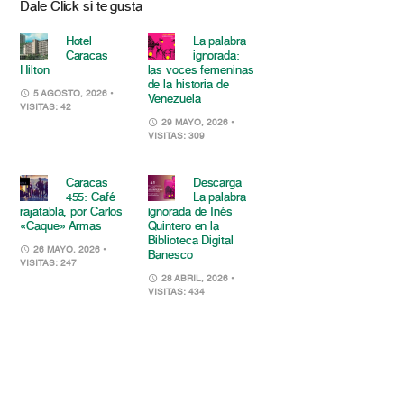
Dale Click si te gusta
Hotel
La palabra
Caracas
ignorada:
Hilton
las voces femeninas
de la historia de
5 AGOSTO, 2026
•
Venezuela
VISITAS: 42
29 MAYO, 2026
•
VISITAS: 309
Caracas
Descarga
455: Café
La palabra
rajatabla, por Carlos
ignorada de Inés
«Caque» Armas
Quintero en la
Biblioteca Digital
26 MAYO, 2026
•
Banesco
VISITAS: 247
28 ABRIL, 2026
•
VISITAS: 434