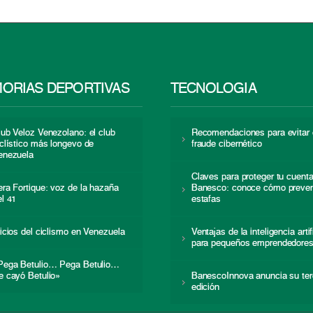
ORIAS DEPORTIVAS
TECNOLOGÍA
lub Veloz Venezolano: el club
Recomendaciones para evitar 
iclístico más longevo de
fraude cibernético
enezuela
Claves para proteger tu cuent
era Fortique: voz de la hazaña
Banesco: conoce cómo preven
el 41
estafas
nicios del ciclismo en Venezuela
Ventajas de la inteligencia artif
para pequeños emprendedore
Pega Betulio… Pega Betulio…
e cayó Betulio»
BanescoInnova anuncia su ter
edición