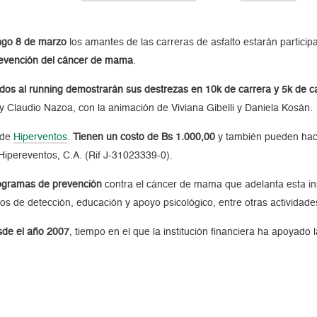
ingo 8 de marzo
los amantes de las carreras de asfalto estarán particip
prevención del cáncer de mama
.
nados al running demostrarán sus destrezas en 10k de carrera y 5k de 
 Claudio Nazoa, con la animación de Viviana Gibelli y Daniela Kosán.
l de
Hiperventos
.
Tienen un costo de Bs 1.000,00
y también pueden hace
ereventos, C.A. (Rif J-31023339-0).​
rogramas de prevención
contra el cáncer de mama que adelanta esta in
 de detección, educación y apoyo psicológico, entre otras actividade
sde el año 2007
, tiempo en el que la institución financiera ha apoyad