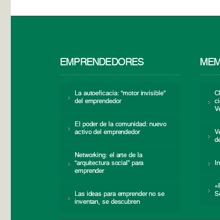
EMPRENDEDORES
MEM
La autoeficacia: “motor invisible”
C
del emprendedor
c
V
El poder de la comunidad: nuevo
activo del emprendedor
V
d
Networking: el arte de la
“arquitectura social” para
I
emprender
«
Las ideas para emprender no se
S
inventan, se descubren