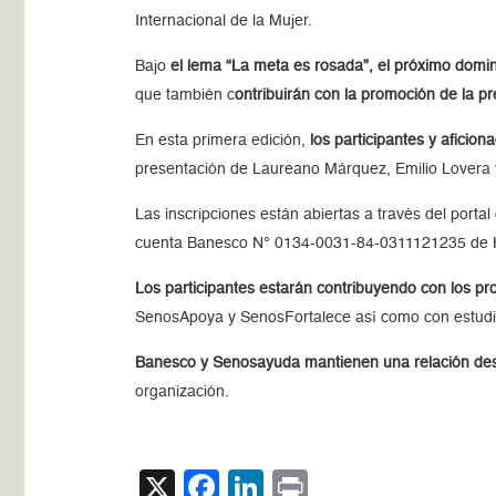
Internacional de la Mujer.
Bajo
el lema “La meta es rosada”, el próximo dom
que también c
ontribuirán con la promoción de la 
En esta primera edición,
los participantes y aficio
presentación de Laureano Márquez, Emilio Lovera y
Las inscripciones están abiertas a través del porta
cuenta Banesco N° 0134-0031-84-0311121235 de Hip
Los participantes estarán contribuyendo con los p
SenosApoya y SenosFortalece así como con estudios
Banesco y Senosayuda mantienen una relación de
organización.
X
Facebook
LinkedIn
Print