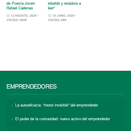
de Poesía Joven
rebelde y retadora a
Rafael Cadenas
leer”
12 AGOSTO, 2025
•
13 JUNIO, 2025
•
VISITAS: 2646
VISITAS: 960
EMPRENDEDORES
La autoeficacia: “motor invisible” del emprendedor
El poder de la comunidad: nuevo activo del emprendedor