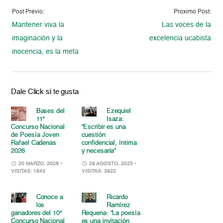
Post Previo:
Proximo Post:
Mantener viva la
Las voces de la
imaginación y la
excelencia ucabista
inocencia, es la meta
Dale Click si te gusta
Bases del
Ezequiel
11°
Isaza:
Concurso Nacional
“Escribir es una
de Poesía Joven
cuestión
Rafael Cadenas
confidencial, íntima
2026
y necesaria”
20 MARZO, 2026
•
29 AGOSTO, 2025
•
VISITAS: 1843
VISITAS: 3922
Conoce a
Ricardo
los
Ramírez
ganadores del 10°
Requena: “La poesía
Concurso Nacional
es una invitación