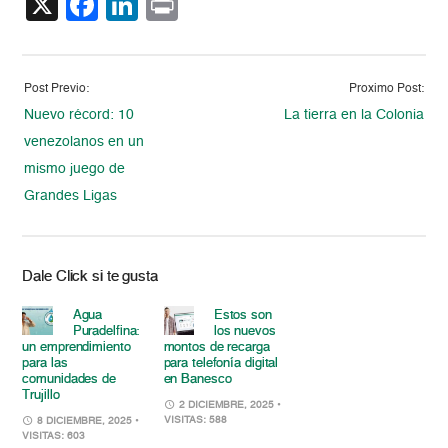
X
Facebook
LinkedIn
Print
Post Previo:
Proximo Post:
Nuevo récord: 10
La tierra en la Colonia
venezolanos en un
mismo juego de
Grandes Ligas
Dale Click si te gusta
Agua
Estos son
Puradelfina:
los nuevos
un emprendimiento
montos de recarga
para las
para telefonía digital
comunidades de
en Banesco
Trujillo
2 DICIEMBRE, 2025
•
VISITAS: 588
8 DICIEMBRE, 2025
•
VISITAS: 603