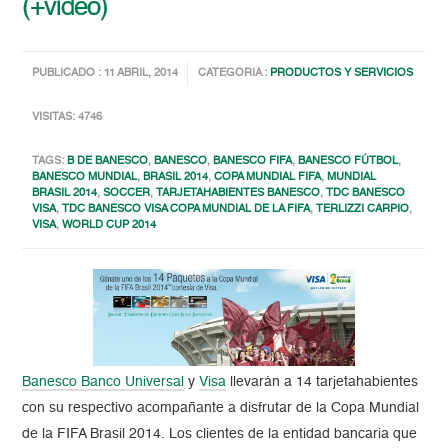
(+video)
PUBLICADO : 11 ABRIL, 2014
CATEGORIA :
PRODUCTOS Y SERVICIOS
VISITAS: 4746
TAGS:
B DE BANESCO
,
BANESCO
,
BANESCO FIFA
,
BANESCO FÚTBOL
,
BANESCO MUNDIAL
,
BRASIL 2014
,
COPA MUNDIAL FIFA
,
MUNDIAL
BRASIL 2014
,
SOCCER
,
TARJETAHABIENTES BANESCO
,
TDC BANESCO
VISA
,
TDC BANESCO VISA COPA MUNDIAL DE LA FIFA
,
TERLIZZI CARPIO
,
VISA
,
WORLD CUP 2014
Banesco Banco Universal
y
Visa
llevarán a 14 tarjetahabientes
con su respectivo acompañante a disfrutar de la Copa Mundial
de la FIFA Brasil 2014. Los clientes de la entidad bancaria que